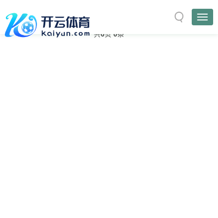
与
“建设”
相关的标签
首页
TAG标签
共
0
页
0
条