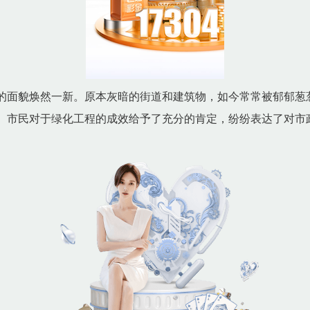
的面貌焕然一新。原本灰暗的街道和建筑物，如今常常被郁郁葱
。市民对于绿化工程的成效给予了充分的肯定，纷纷表达了对市