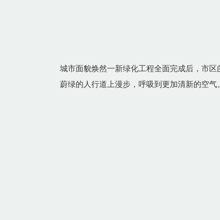
城市面貌焕然一新绿化工程全面完成后，市区
蔚绿的人行道上漫步，呼吸到更加清新的空气