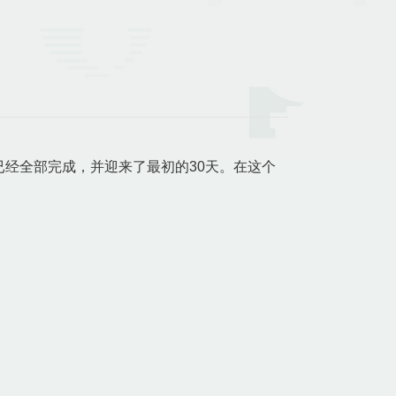
已经全部完成，并迎来了最初的30天。在这个