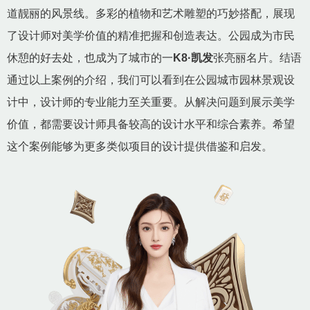
道靓丽的风景线。多彩的植物和艺术雕塑的巧妙搭配，展现
了设计师对美学价值的精准把握和创造表达。公园成为市民
休憩的好去处，也成为了城市的一
K8·凯发
张亮丽名片。结语
通过以上案例的介绍，我们可以看到在公园城市园林景观设
计中，设计师的专业能力至关重要。从解决问题到展示美学
价值，都需要设计师具备较高的设计水平和综合素养。希望
这个案例能够为更多类似项目的设计提供借鉴和启发。